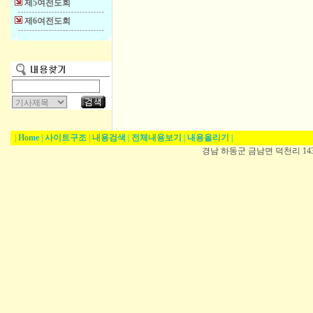
제5여전도회
제6여전도회
|
Home
|
사이트구조
|
내용검색
|
전체내용보기
|
내용올리기
|
경남 하동군 금남면 덕천리 1431-5