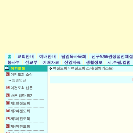
홈
교회안내
예배안내
담임목사목회
신구약66권장절전체설
봉사부
선교부
예배자료
신앙자료
생활정보
시,수필,컬럼
여전도회
>
여전도회 소식(
전체리스트
)
여전도회
여전도회 소식
임원명단
여전도회 신문
바른 엄마 되기
제1연전도회
제2여전도회
제3여전도회
제4여전도회