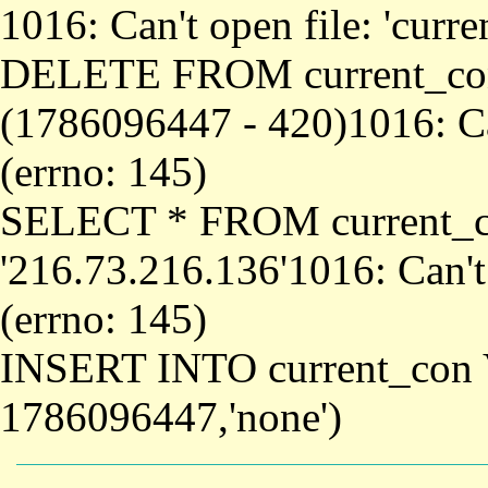
1016: Can't open file: 'curr
DELETE FROM current_co
(1786096447 - 420)1016: Can
(errno: 145)
SELECT * FROM current_
'216.73.216.136'1016: Can't
(errno: 145)
INSERT INTO current_con 
1786096447,'none')