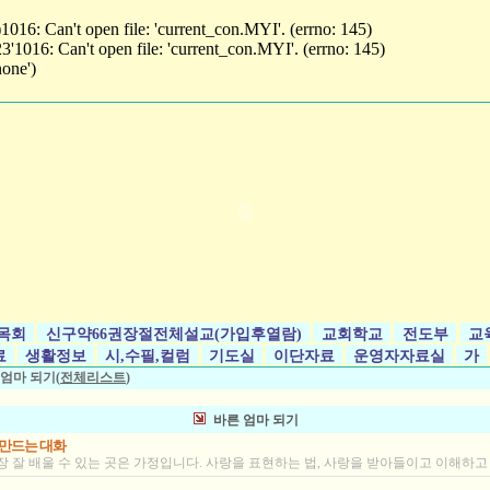
 Can't open file: 'current_con.MYI'. (errno: 145)
6: Can't open file: 'current_con.MYI'. (errno: 145)
one')
목회
신구약66권장절전체설교(가입후열람)
교회학교
전도부
교
료
생활정보
시,수필,컬럼
기도실
이단자료
운영자자료실
가
 엄마 되기(
전체리스트
)
바른 엄마 되기
 만드는 대화
장 잘 배울 수 있는 곳은 가정입니다. 사랑을 표현하는 법, 사랑을 받아들이고 이해하고