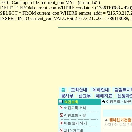
1016: Can't open file: 'current_con.MYI'. (errno: 145)
DELETE FROM current_con WHERE condate < (1786119988 - 420)1016:
SELECT * FROM current_con WHERE remote_addr = '216.73.217.23'101
INSERT INTO current_con VALUES('216.73.217.23', 1786119988,'n
홈
교회안내
예배안내
담임목사
봉사부
선교부
예배자료
신앙자
여전도회
>
바른
여전도회
여전도회 소식
여전도회 신문
행복한 가정을
바른 엄마 되기
사랑하는 법을 가
제1연전도회