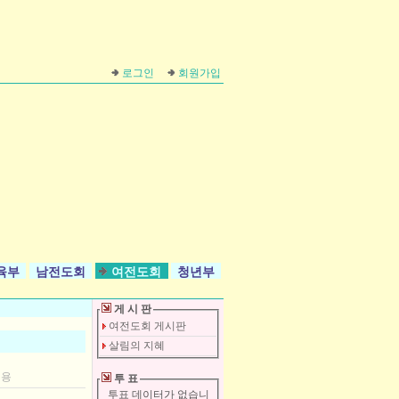
로그인
회원가입
육부
남전도회
여전도회
청년부
게 시 판
여전도회 게시판
살림의 지혜
 용
투 표
투표 데이터가 없습니