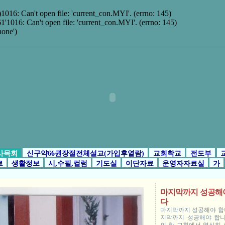
 Can't open file: 'current_con.MYI'. (errno: 145)
6: Can't open file: 'current_con.MYI'. (errno: 145)
one')
사목회
신구약66권장절전체설교(가입후열람)
교회학교
전도부
료
생활정보
시,수필,컬럼
기도실
이단자료
운영자자료실
가
마지막까지 성공해
다
마지막까지 성공해야 합
지막까지 성공해야 합