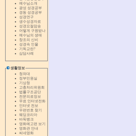
예수님소개
광성 성경공부
경동 성경공부
성경연구
생수성경자료
성경요절암송
어떻게 구원받나
예수님의 생애
창조의 신비
성경속 인물
기독교란?
삼담사례
생활정보
청와대
정부민원실
기상청
고충처리위원회
법률구조공단
전문의료정보
무료 인터넷전화
인터넷 전보
우편번호 찾기
웨딩코리아
바둑뱅크
영화예고편 보기
영화관 안내
씨네영화