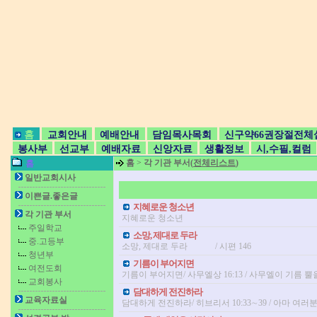
홈
교회안내
예배안내
담임목사목회
신구약66권장절전체
봉사부
선교부
예배자료
신앙자료
생활정보
시,수필,컬럼
홈
>
각 기관 부서(
전체리스트
)
홈
일반교회시사
이쁜글.좋은글
지혜로운 청소년
각 기관 부서
지혜로운 청소년
주일학교
소망, 제대로 두라
중.고등부
소망, 제대로 두라 / 시편 146
청년부
기름이 부어지면
여전도회
기름이 부어지면/ 사무엘상 16:13 / 사무엘이 기름
교회봉사
담대하게 전진하라
교육자료실
담대하게 전진하라/ 히브리서 10:33∼39 / 아마