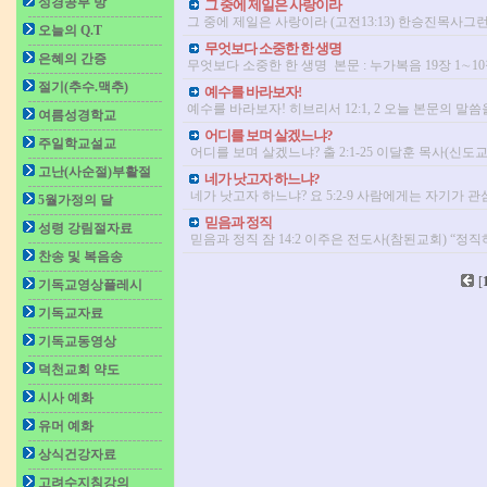
성경공부 방
그 중에 제일은 사랑이라
그 중에 제일은 사랑이라 (고전13:13) 한승진목사그런
오늘의 Q.T
무엇보다 소중한 한 생명
은혜의 간증
무엇보다 소중한 한 생명 본문 : 누가복음 19장 1∼
절기(추수.맥추)
예수를 바라보자!
예수를 바라보자! 히브리서 12:1, 2 오늘 본문의 말씀
여름성경학교
어디를 보며 살겠느냐?
주일학교설교
어디를 보며 살겠느냐? 출 2:1-25 이달훈 목사(신도
고난(사순절)부활절
네가 낫고자 하느냐?
네가 낫고자 하느냐? 요 5:2-9 사람에게는 자기가 
5월가정의 달
믿음과 정직
성령 강림절자료
믿음과 정직 잠 14:2 이주은 전도사(참된교회) “
찬송 및 복음송
[
기독교영상플레시
기독교자료
기독교동영상
덕천교회 약도
시사 예화
유머 예화
상식건강자료
고려수지침강의