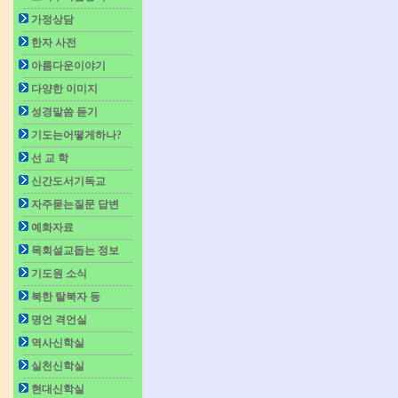
가정상담
한자 사전
아름다운이야기
다양한 이미지
성경말씀 듣기
기도는어떻게하나?
선 교 학
신간도서기독교
자주묻는질문 답변
예화자료
목회설교돕는 정보
기도원 소식
북한 탈북자 등
명언 격언실
역사신학실
실천신학실
현대신학실