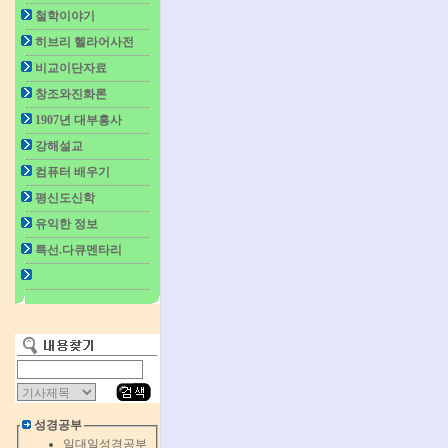
철학이야기
히브리 헬라어사전
비교이단자료
창조와진화론
1907년 대부흥사
강해설교
컴퓨터 배우기
평신도신학
유익한 정보
특선.다큐멘타리
성경공부
일대일성경공부