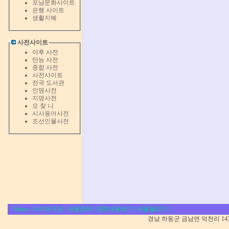
포남문화사이트
은행 사이트
생활지혜
사전사이트
야후 사전
만능 사전
종합 사전
사전사이트
전국 도서관
인명사전
지명사전
모 찾 니
시사용어사전
조선인물사전
|
Home
|
사이트구조
|
내용검색
|
전체내용보기
|
내용올리기
|
경남 하동군 금남면 덕천리 1431-5