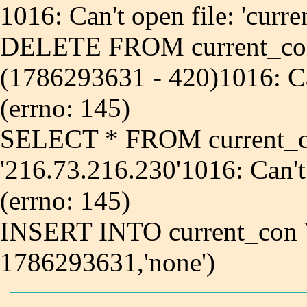
1016: Can't open file: 'curr
DELETE FROM current_co
(1786293631 - 420)1016: Can
(errno: 145)
SELECT * FROM current_
'216.73.216.230'1016: Can't
(errno: 145)
INSERT INTO current_con 
1786293631,'none')