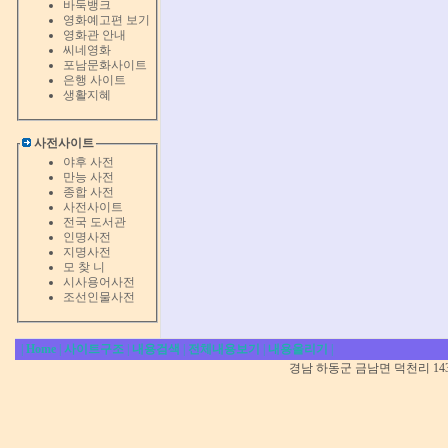
바둑뱅크
영화예고편 보기
영화관 안내
씨네영화
포남문화사이트
은행 사이트
생활지혜
사전사이트
야후 사전
만능 사전
종합 사전
사전사이트
전국 도서관
인명사전
지명사전
모 찾 니
시사용어사전
조선인물사전
|
Home
|
사이트구조
|
내용검색
|
전체내용보기
|
내용올리기
|
경남 하동군 금남면 덕천리 1431-5