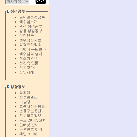
성경공부
일대일성경공부
예수님소개
광성 성경공부
경동 성경공부
성경연구
생수성경자료
성경요절암송
어떻게 구원받나
예수님의 생애
창조의 신비
성경속 인물
기독교란?
삼담사례
생활정보
청와대
정부민원실
기상청
고충처리위원회
법률구조공단
전문의료정보
무료 인터넷전화
인터넷 전보
우편번호 찾기
웨딩코리아