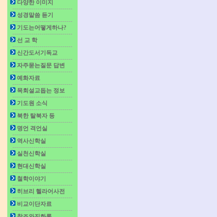
다양한 이미지
성경말씀 듣기
기도는어떻게하나?
선 교 학
신간도서기독교
자주묻는질문 답변
예화자료
목회설교돕는 정보
기도원 소식
북한 탈북자 등
명언 격언실
역사신학실
실천신학실
현대신학실
철학이야기
히브리 헬라어사전
비교이단자료
창조와진화론