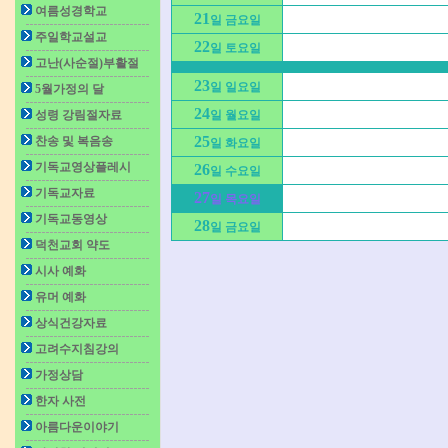
여름성경학교
21
일 금요일
주일학교설교
22
일 토요일
고난(사순절)부활절
23
일 일요일
5월가정의 달
24
성령 강림절자료
일 월요일
25
찬송 및 복음송
일 화요일
기독교영상플레시
26
일 수요일
기독교자료
27
일 목요일
기독교동영상
28
일 금요일
덕천교회 약도
시사 예화
유머 예화
상식건강자료
고려수지침강의
가정상담
한자 사전
아름다운이야기