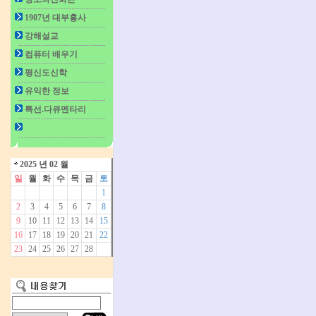
1907년 대부흥사
강해설교
컴퓨터 배우기
평신도신학
유익한 정보
특선.다큐멘타리
2025 년 02 월
일
월
화
수
목
금
토
1
2
3
4
5
6
7
8
9
10
11
12
13
14
15
16
17
18
19
20
21
22
23
24
25
26
27
28