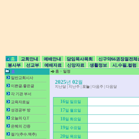
홈
교회안내
예배안내
담임목사목회
신구약66권장절전체
봉사부
선교부
예배자료
신앙자료
생활정보
시,수필,컬럼
홈
>
일정
홈
일반교회시사
2025
02
년
월
이쁜글.좋은글
지난달
|
지난주
|
오늘
|
다음주
|
다음달
각 기관 부서
16
일 일요일
교육자료실
17
성경공부 방
일 월요일
오늘의 Q.T
18
일 화요일
은혜의 간증
19
일 수요일
절기(추수.맥추)
20
일 목요일