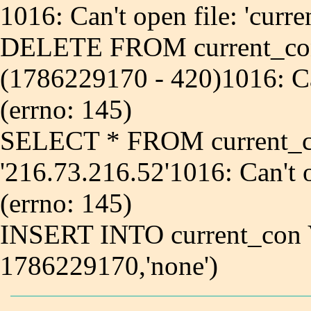
1016: Can't open file: 'curr
DELETE FROM current_co
(1786229170 - 420)1016: Can
(errno: 145)
SELECT * FROM current_
'216.73.216.52'1016: Can't o
(errno: 145)
INSERT INTO current_con 
1786229170,'none')