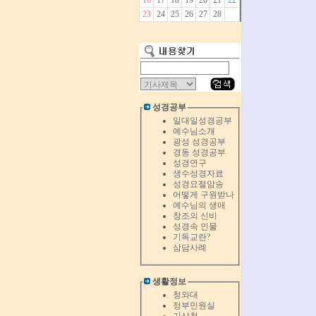
16
17
18
19
20
21
22
23
24
25
26
27
28
성경공부
일대일성경공부
예수님소개
광성 성경공부
경동 성경공부
성경연구
생수성경자료
성경요절암송
어떻게 구원받나
예수님의 생애
창조의 신비
성경속 인물
기독교란?
삼담사례
생활정보
청와대
정부민원실