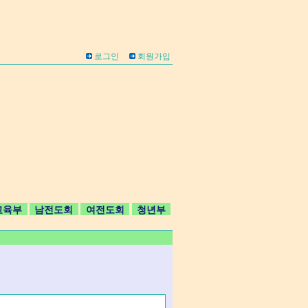
로그인
회원가입
교육부
남전도회
여전도회
청년부