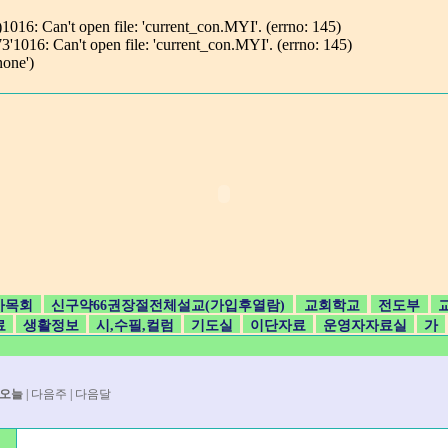
 Can't open file: 'current_con.MYI'. (errno: 145)
6: Can't open file: 'current_con.MYI'. (errno: 145)
one')
사목회
신구약66권장절전체설교(가입후열람)
교회학교
전도부
료
생활정보
시,수필,컬럼
기도실
이단자료
운영자자료실
가
월
오늘
|
다음주
|
다음달