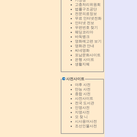
기상청
고충처리위원회
법률구조공단
전문의료정보
무료 인터넷전화
인터넷 전보
우편번호 찾기
웨딩코리아
바둑뱅크
영화예고편 보기
영화관 안내
씨네영화
포남문화사이트
은행 사이트
생활지혜
사전사이트
야후 사전
만능 사전
종합 사전
사전사이트
전국 도서관
인명사전
지명사전
모 찾 니
시사용어사전
조선인물사전