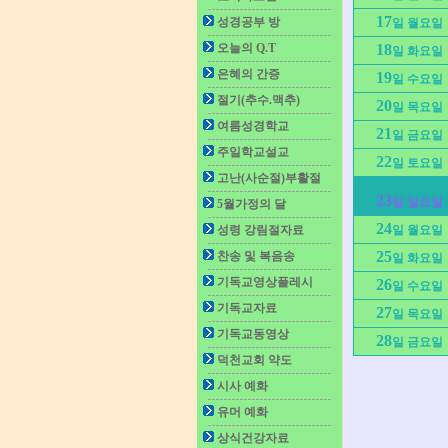
17
성경공부 방
일 월요일
오늘의 Q.T
18
일 화요일
은혜의 간증
19
일 수요일
절기(추수.맥추)
20
일 목요일
여름성경학교
21
일 금요일
주일학교설교
22
일 토요일
고난(사순절)부활절
23
일 일요일
5월가정의 달
24
성령 강림절자료
일 월요일
25
찬송 및 복음송
일 화요일
기독교영상플레시
26
일 수요일
기독교자료
27
일 목요일
기독교동영상
28
일 금요일
덕천교회 약도
시사 예화
유머 예화
상식건강자료