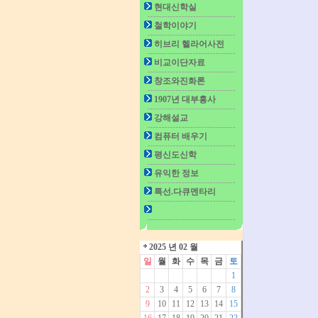
현대신학실
철학이야기
히브리 헬라어사전
비교이단자료
창조와진화론
1907년 대부흥사
강해설교
컴퓨터 배우기
평신도신학
유익한 정보
특선.다큐멘타리
2025 년 02 월
일
월
화
수
목
금
토
1
2
3
4
5
6
7
8
9
10
11
12
13
14
15