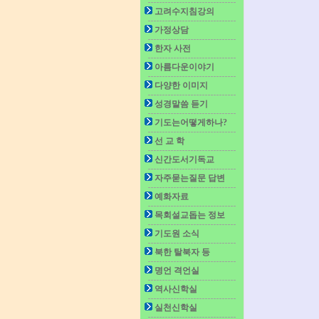
고려수지침강의
가정상담
한자 사전
아름다운이야기
다양한 이미지
성경말씀 듣기
기도는어떻게하나?
선 교 학
신간도서기독교
자주묻는질문 답변
예화자료
목회설교돕는 정보
기도원 소식
북한 탈북자 등
명언 격언실
역사신학실
실천신학실