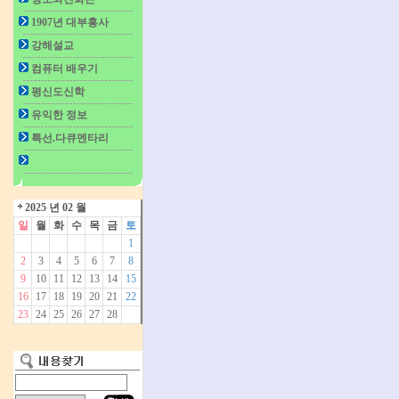
1907년 대부흥사
강해설교
컴퓨터 배우기
평신도신학
유익한 정보
특선.다큐멘타리
2025 년 02 월
일
월
화
수
목
금
토
1
2
3
4
5
6
7
8
9
10
11
12
13
14
15
16
17
18
19
20
21
22
23
24
25
26
27
28