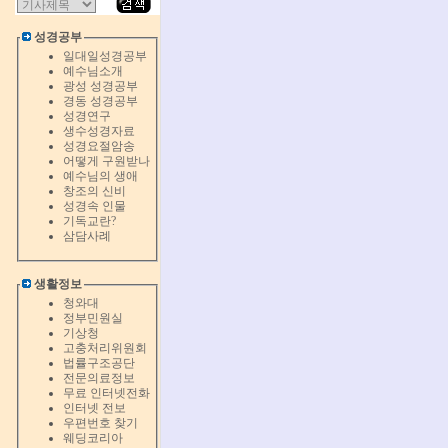
성경공부
일대일성경공부
예수님소개
광성 성경공부
경동 성경공부
성경연구
생수성경자료
성경요절암송
어떻게 구원받나
예수님의 생애
창조의 신비
성경속 인물
기독교란?
삼담사례
생활정보
청와대
정부민원실
기상청
고충처리위원회
법률구조공단
전문의료정보
무료 인터넷전화
인터넷 전보
우편번호 찾기
웨딩코리아