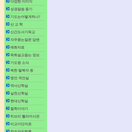
다양한 이미지
성경말씀 듣기
기도는어떻게하나?
선 교 학
신간도서기독교
자주묻는질문 답변
예화자료
목회설교돕는 정보
기도원 소식
북한 탈북자 등
명언 격언실
역사신학실
실천신학실
현대신학실
철학이야기
히브리 헬라어사전
비교이단자료
창조와진화론