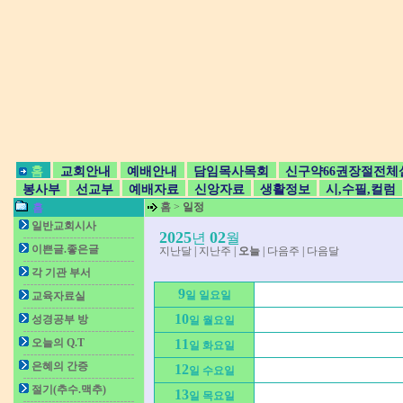
홈
교회안내
예배안내
담임목사목회
신구약66권장절전체
봉사부
선교부
예배자료
신앙자료
생활정보
시,수필,컬럼
홈
>
일정
홈
일반교회시사
2025
02
년
월
이쁜글.좋은글
지난달
|
지난주
|
오늘
|
다음주
|
다음달
각 기관 부서
9
일 일요일
교육자료실
10
성경공부 방
일 월요일
오늘의 Q.T
11
일 화요일
은혜의 간증
12
일 수요일
절기(추수.맥추)
13
일 목요일