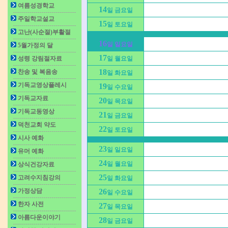
여름성경학교
14
일 금요일
주일학교설교
15
일 토요일
고난(사순절)부활절
16
일 일요일
5월가정의 달
17
성령 강림절자료
일 월요일
18
찬송 및 복음송
일 화요일
기독교영상플레시
19
일 수요일
기독교자료
20
일 목요일
기독교동영상
21
일 금요일
덕천교회 약도
22
일 토요일
시사 예화
23
일 일요일
유머 예화
24
일 월요일
상식건강자료
25
고려수지침강의
일 화요일
가정상담
26
일 수요일
한자 사전
27
일 목요일
아름다운이야기
28
일 금요일