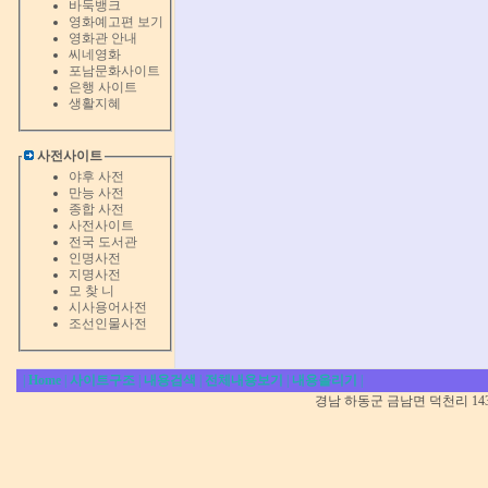
바둑뱅크
영화예고편 보기
영화관 안내
씨네영화
포남문화사이트
은행 사이트
생활지혜
사전사이트
야후 사전
만능 사전
종합 사전
사전사이트
전국 도서관
인명사전
지명사전
모 찾 니
시사용어사전
조선인물사전
|
Home
|
사이트구조
|
내용검색
|
전체내용보기
|
내용올리기
|
경남 하동군 금남면 덕천리 1431-5