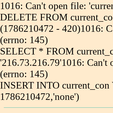
1016: Can't open file: 'curr
DELETE FROM current_co
(1786210472 - 420)1016: Can
(errno: 145)
SELECT * FROM current_
'216.73.216.79'1016: Can't o
(errno: 145)
INSERT INTO current_con 
1786210472,'none')