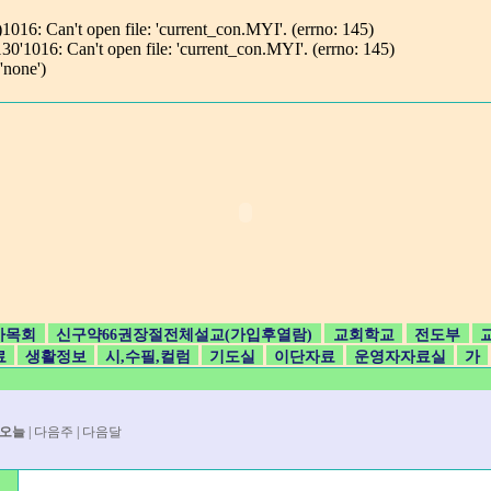
 Can't open file: 'current_con.MYI'. (errno: 145)
16: Can't open file: 'current_con.MYI'. (errno: 145)
none')
사목회
신구약66권장절전체설교(가입후열람)
교회학교
전도부
료
생활정보
시,수필,컬럼
기도실
이단자료
운영자자료실
가
월
오늘
|
다음주
|
다음달