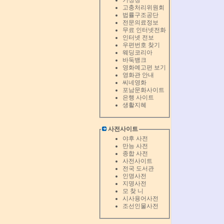
기상청
고충처리위원회
법률구조공단
전문의료정보
무료 인터넷전화
인터넷 전보
우편번호 찾기
웨딩코리아
바둑뱅크
영화예고편 보기
영화관 안내
씨네영화
포남문화사이트
은행 사이트
생활지혜
사전사이트
야후 사전
만능 사전
종합 사전
사전사이트
전국 도서관
인명사전
지명사전
모 찾 니
시사용어사전
조선인물사전