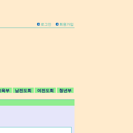
로그인
회원가입
교육부
남전도회
여전도회
청년부