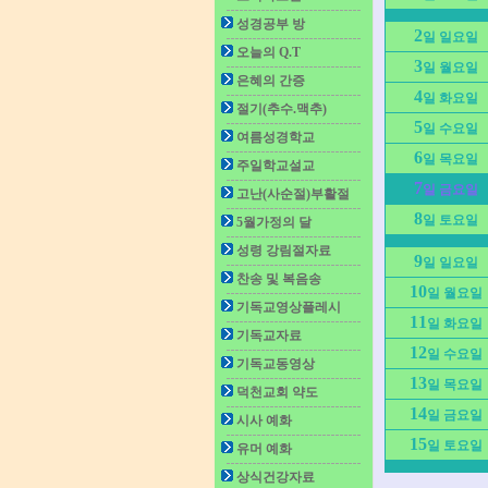
성경공부 방
2
일 일요일
오늘의 Q.T
3
일 월요일
은혜의 간증
4
일 화요일
절기(추수.맥추)
5
일 수요일
여름성경학교
6
일 목요일
주일학교설교
7
일 금요일
고난(사순절)부활절
8
일 토요일
5월가정의 달
성령 강림절자료
9
일 일요일
찬송 및 복음송
10
일 월요일
기독교영상플레시
11
일 화요일
기독교자료
12
일 수요일
기독교동영상
13
일 목요일
덕천교회 약도
14
일 금요일
시사 예화
15
일 토요일
유머 예화
상식건강자료