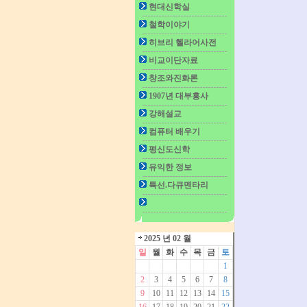
현대신학실
철학이야기
히브리 헬라어사전
비교이단자료
창조와진화론
1907년 대부흥사
강해설교
컴퓨터 배우기
평신도신학
유익한 정보
특선.다큐멘타리
2025 년 02 월
일
월
화
수
목
금
토
1
2
3
4
5
6
7
8
9
10
11
12
13
14
15