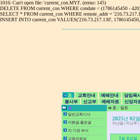
1016: Can't open file: 'current_con.MYI'. (errno: 145)
DELETE FROM current_con WHERE condate < (1786145450 - 420)1016:
SELECT * FROM current_con WHERE remote_addr = '216.73.217.130'10
INSERT INTO current_con VALUES('216.73.217.130', 1786145450,'
홈
교회안내
예배안내
담임목
봉사부
선교부
예배자료
신앙자
홈
>
일정
홈
일반교회시사
2025
02
년
이쁜글.좋은글
지난달
|
지난주
|
각 기관 부서
1
일 토요일
교육자료실