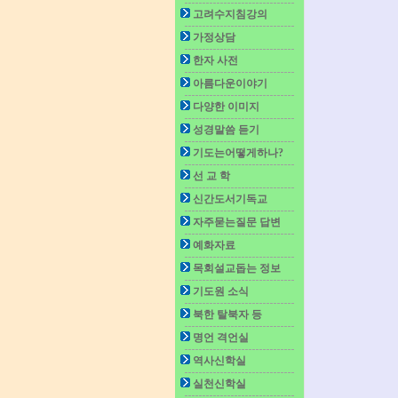
고려수지침강의
가정상담
한자 사전
아름다운이야기
다양한 이미지
성경말씀 듣기
기도는어떻게하나?
선 교 학
신간도서기독교
자주묻는질문 답변
예화자료
목회설교돕는 정보
기도원 소식
북한 탈북자 등
명언 격언실
역사신학실
실천신학실