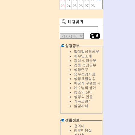
16
17
18
19
20
21
22
23
24
25
26
27
28
성경공부
일대일성경공부
예수님소개
광성 성경공부
경동 성경공부
성경연구
생수성경자료
성경요절암송
어떻게 구원받나
예수님의 생애
창조의 신비
성경속 인물
기독교란?
삼담사례
생활정보
청와대
정부민원실