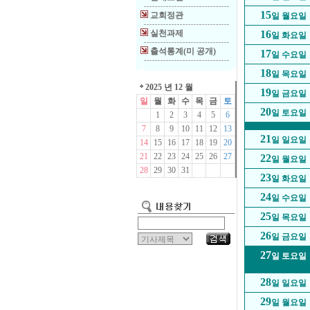
15
교회정관
일 월요일
실천과제
16
일 화요일
출석통계(미 공개)
17
일 수요일
18
일 목요일
2025 년 12 월
19
일 금요일
일
월
화
수
목
금
토
20
일 토요일
1
2
3
4
5
6
7
8
9
10
11
12
13
21
일 일요일
14
15
16
17
18
19
20
21
22
23
24
25
26
27
22
일 월요일
28
29
30
31
23
일 화요일
24
일 수요일
25
일 목요일
26
일 금요일
27
일 토요일
28
일 일요일
29
일 월요일