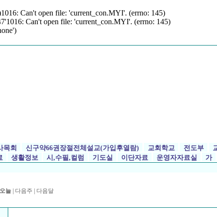
 Can't open file: 'current_con.MYI'. (errno: 145)
6: Can't open file: 'current_con.MYI'. (errno: 145)
one')
사목회
신구약66권장절전체설교(가입후열람)
교회학교
전도부
료
생활정보
시,수필,컬럼
기도실
이단자료
운영자자료실
가
월
오늘
|
다음주
|
다음달