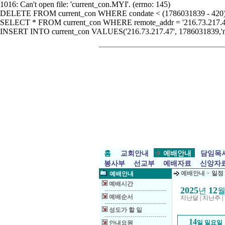
1016: Can't open file: 'current_con.MYI'. (errno: 145)
DELETE FROM current_con WHERE condate < (1786031839 - 420)1016:
SELECT * FROM current_con WHERE remote_addr = '216.73.217.47'101
INSERT INTO current_con VALUES('216.73.217.47', 1786031839,'n
홈
교회안내
예배안내
담임목
봉사부
선교부
예배자료
신앙자
예배안내
>
일정
예배안내
예배시간
2025
12
년
예배순서
지난달
|
지난주
|
성도가 할 일
14
일 일요일
안내요원