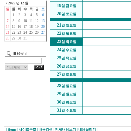
2025 년 12 월
19
일 금요일
일
월
화
수
목
금
토
20
일 토요일
1
2
3
4
5
6
7
8
9
10
11
12
13
21
일 일요일
14
15
16
17
18
19
20
21
22
23
24
25
26
27
22
일 월요일
28
29
30
31
23
일 화요일
24
일 수요일
25
일 목요일
26
일 금요일
27
일 토요일
28
일 일요일
29
일 월요일
30
일 화요일
31
일 수요일
|
Home
|
사이트구조
|
내용검색
|
전체내용보기
|
내용올리기
|