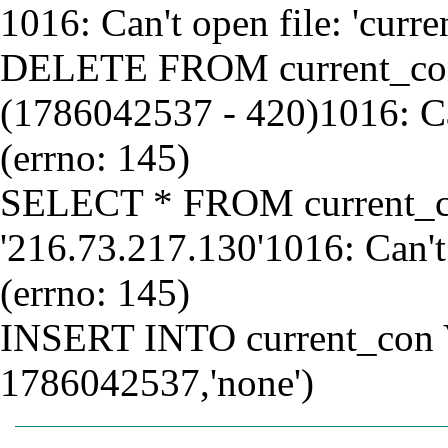
1016: Can't open file: 'curr
DELETE FROM current_co
(1786042537 - 420)1016: Can
(errno: 145)
SELECT * FROM current_
'216.73.217.130'1016: Can't
(errno: 145)
INSERT INTO current_con 
1786042537,'none')