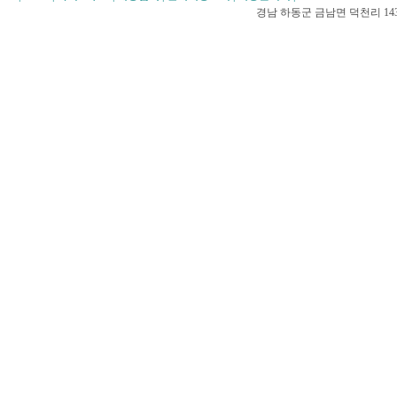
경남 하동군 금남면 덕천리 1431-5