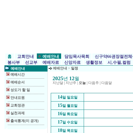
홈
교회안내
예배안내
담임목사목회
신구약66권장절전체
봉사부
선교부
예배자료
신앙자료
생활정보
시,수필,컬럼
예배안내
>
일정
예배안내
예배시간
2025
12
년
월
예배순서
지난달
|
지난주
|
오늘
|
다음주
|
다음달
성도가 할 일
14
일 일요일
안내요원
15
교회정관
일 월요일
실천과제
16
일 화요일
출석통계(미 공개)
17
일 수요일
18
일 목요일