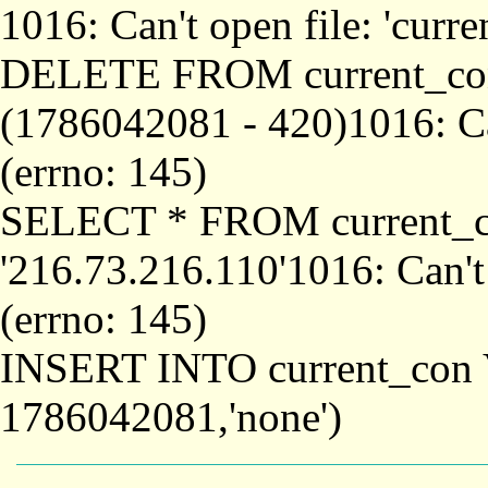
1016: Can't open file: 'curr
DELETE FROM current_co
(1786042081 - 420)1016: Can
(errno: 145)
SELECT * FROM current_
'216.73.216.110'1016: Can't
(errno: 145)
INSERT INTO current_con 
1786042081,'none')