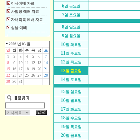
이사예배 자료
6
일 금요일
사업장 예배 자료
7
일 토요일
자녀축복 예배 자료
8
일 일요일
설날 예배
9
일 월요일
10
2026 년 03 월
일 화요일
일
월
화
수
목
금
토
11
일 수요일
1
2
3
4
5
6
7
12
일 목요일
8
9
10
11
12
13
14
15
16
17
18
19
20
21
13
일 금요일
22
23
24
25
26
27
28
14
일 토요일
29
30
31
15
일 일요일
16
일 월요일
17
일 화요일
18
일 수요일
19
일 목요일
20
일 금요일