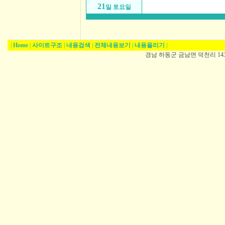
21
일 토요일
|
Home
|
사이트구조
|
내용검색
|
전체내용보기
|
내용올리기
|
경남 하동군 금남면 덕천리 1431-5