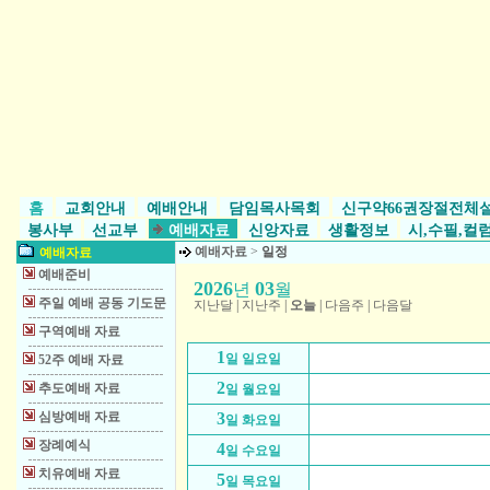
홈
교회안내
예배안내
담임목사목회
신구약66권장절전체
봉사부
선교부
예배자료
신앙자료
생활정보
시,수필,컬
예배자료
>
일정
예배자료
예배준비
2026
03
년
월
주일 예배 공동 기도문
지난달
|
지난주
|
오늘
|
다음주
|
다음달
구역예배 자료
1
일 일요일
52주 예배 자료
2
추도예배 자료
일 월요일
심방예배 자료
3
일 화요일
장례예식
4
일 수요일
치유예배 자료
5
일 목요일