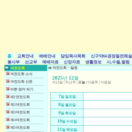
홈
교회안내
예배안내
담임목사목회
신구약66권장절전체설
봉사부
선교부
예배자료
신앙자료
생활정보
시,수필,컬럼
여전도회
>
일정
여전도회
여전도회 소식
2025
12
년
월
여전도회 신문
지난달
|
지난주
|
오늘
|
다음주
|
다음달
바른 엄마 되기
7
일 일요일
제1연전도회
8
제2여전도회
일 월요일
제3여전도회
9
일 화요일
제4여전도회
10
일 수요일
제5여전도회
11
일 목요일