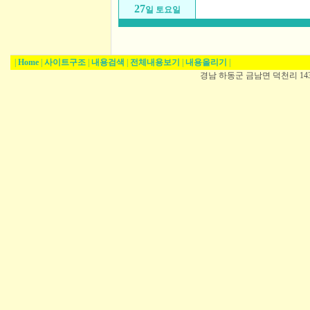
27
일 토요일
|
Home
|
사이트구조
|
내용검색
|
전체내용보기
|
내용올리기
|
경남 하동군 금남면 덕천리 1431-5