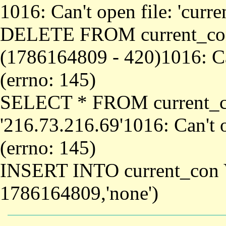
1016: Can't open file: 'curr
DELETE FROM current_co
(1786164809 - 420)1016: Can
(errno: 145)
SELECT * FROM current_
'216.73.216.69'1016: Can't o
(errno: 145)
INSERT INTO current_con 
1786164809,'none')