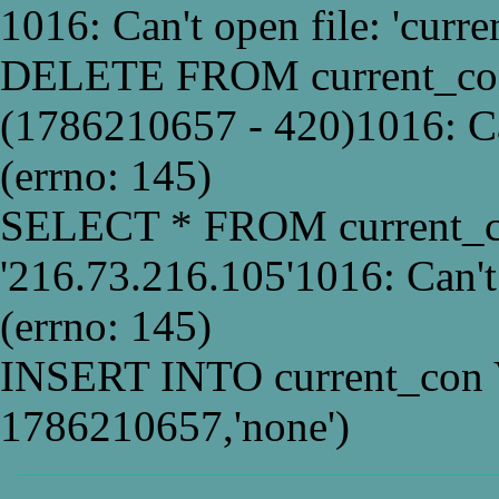
1016: Can't open file: 'curr
DELETE FROM current_co
(1786210657 - 420)1016: Can
(errno: 145)
SELECT * FROM current_
'216.73.216.105'1016: Can't
(errno: 145)
INSERT INTO current_con 
1786210657,'none')