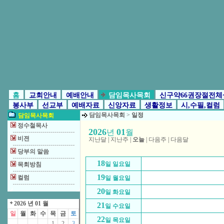
홈
교회안내
예배안내
담임목사목회
신구약66권장절전체
봉사부
선교부
예배자료
신앙자료
생활정보
시,수필,컬럼
담임목사목회
>
일정
담임목사목회
정수철목사
2026
01
년
월
비젼
지난달
|
지난주
|
오늘
|
다음주
|
다음달
당부의 말씀
18
일 일요일
목회방침
19
컬럼
일 월요일
20
일 화요일
2026 년 01 월
21
일 수요일
일
월
화
수
목
금
토
22
일 목요일
1
2
3