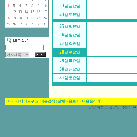
23
4
5
6
7
8
9
10
일 금요일
11
12
13
14
15
16
17
24
일 토요일
18
19
20
21
22
23
24
25
26
27
28
29
30
31
25
일 일요일
26
일 월요일
27
일 화요일
28
일 수요일
29
일 목요일
30
일 금요일
31
일 토요일
|
Home
|
사이트구조
|
내용검색
|
전체내용보기
|
내용올리기
|
경남 하동군 금남면 덕천리 1431-5