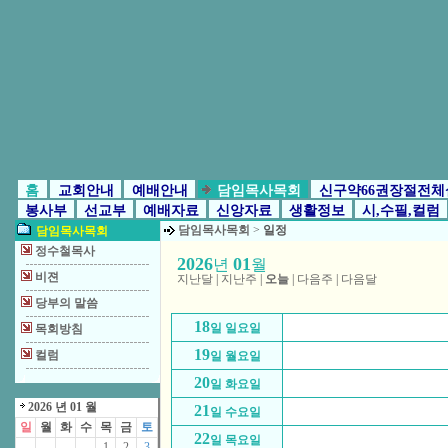
홈
교회안내
예배안내
담임목사목회
신구약66권장절전체
봉사부
선교부
예배자료
신앙자료
생활정보
시,수필,컬럼
담임목사목회
>
일정
담임목사목회
정수철목사
2026
01
년
월
비젼
지난달
|
지난주
|
오늘
|
다음주
|
다음달
당부의 말씀
18
일 일요일
목회방침
19
컬럼
일 월요일
20
일 화요일
2026 년 01 월
21
일 수요일
일
월
화
수
목
금
토
22
일 목요일
1
2
3