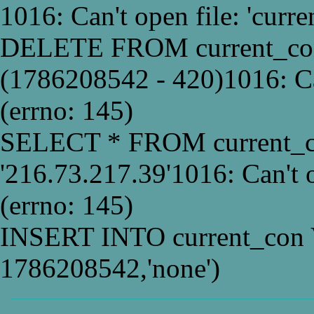
1016: Can't open file: 'curr
DELETE FROM current_co
(1786208542 - 420)1016: Can
(errno: 145)
SELECT * FROM current_
'216.73.217.39'1016: Can't o
(errno: 145)
INSERT INTO current_con 
1786208542,'none')