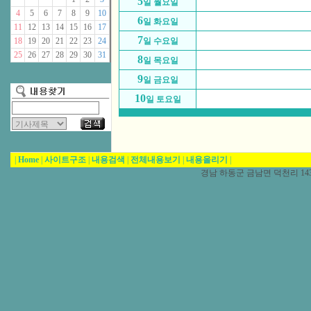
5
일 월요일
4
5
6
7
8
9
10
6
일 화요일
11
12
13
14
15
16
17
7
18
19
20
21
22
23
24
일 수요일
25
26
27
28
29
30
31
8
일 목요일
9
일 금요일
10
일 토요일
|
Home
|
사이트구조
|
내용검색
|
전체내용보기
|
내용올리기
|
경남 하동군 금남면 덕천리 1431-5