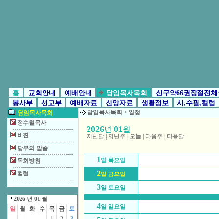
홈
교회안내
예배안내
담임목사목회
신구약66권장절전체
봉사부
선교부
예배자료
신앙자료
생활정보
시,수필,컬럼
담임목사목회
>
일정
담임목사목회
정수철목사
2026
01
년
월
비젼
지난달
|
지난주
|
오늘
|
다음주
|
다음달
당부의 말씀
1
일 목요일
목회방침
2
컬럼
일 금요일
3
일 토요일
2026 년 01 월
4
일 일요일
일
월
화
수
목
금
토
1
2
3