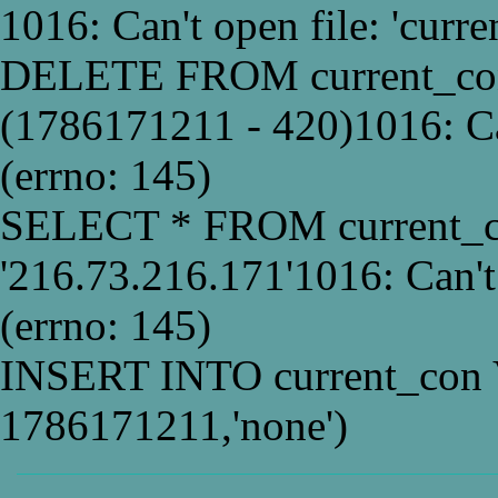
1016: Can't open file: 'curr
DELETE FROM current_co
(1786171211 - 420)1016: Can
(errno: 145)
SELECT * FROM current_
'216.73.216.171'1016: Can't
(errno: 145)
INSERT INTO current_con 
1786171211,'none')