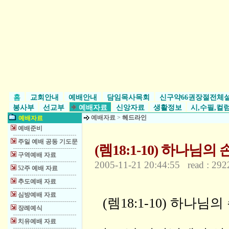
홈
교회안내
예배안내
담임목사목회
신구약66권장절전체
봉사부
선교부
예배자료
신앙자료
생활정보
시,수필,컬
예배자료
>
헤드라인
예배자료
예배준비
주일 예배 공동 기도문
(렘18:1-10) 하나님의
구역예배 자료
2005-11-21 20:44:55 read : 292
52주 예배 자료
추도예배 자료
심방예배 자료
(렘18:1-10) 하나님
장례예식
치유예배 자료