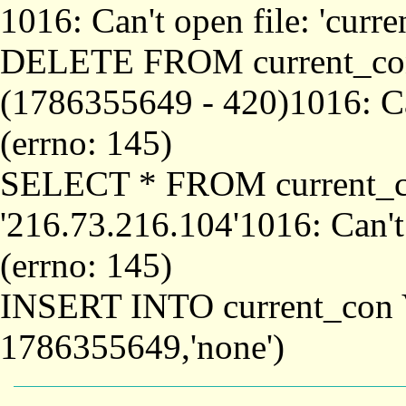
1016: Can't open file: 'curr
DELETE FROM current_co
(1786355649 - 420)1016: Can
(errno: 145)
SELECT * FROM current_
'216.73.216.104'1016: Can't
(errno: 145)
INSERT INTO current_con 
1786355649,'none')