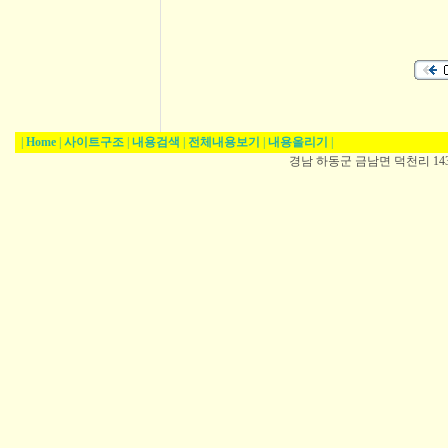
|
Home
|
사이트구조
|
내용검색
|
전체내용보기
|
내용올리기
|
경남 하동군 금남면 덕천리 1431-5