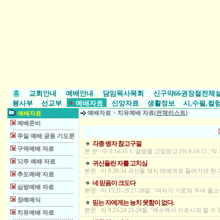
홈
교회안내
예배안내
담임목사목회
신구약66권장절전체
봉사부
선교부
예배자료
신앙자료
생활정보
시,수필,컬
예배자료
>
치유예배 자료(
전체리스트
)
예배자료
예배준비
주일 예배 공동 기도문
각종 병자 참고구절
구역예배 자료
본 문 : 마 8:14-15 1. 열병을 고침받고 (마 8:14-15 ;
52주 예배 자료
귀신들린 자를 고치심
본문 : 마 8:28-34 귀신을 돼지 떼에게로 들어가게
추도예배 자료
네 믿음이 크도다
심방예배 자료
본문 : 마 15:21-28 27-28절. "여자가 가로되 
장례예식
믿는 자에게는 능치 못함이 없다.
본문 : 막 9:23-24 23-24절. "예수께서 이르시되
치유예배 자료