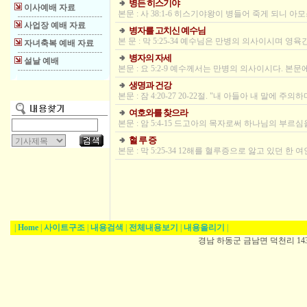
병든 히스기야
이사예배 자료
본문 : 사 38:1-6 히스기야왕이 병들어 죽게 되니
사업장 예배 자료
병자를 고치신 예수님
본 문 : 막 5:25-34 예수님은 만병의 의사이시며 
자녀축복 예배 자료
병자의 자세
설날 예배
본문 : 요 5:2-9 예수께서는 만병의 의사이시다. 본
생명과 건강
본문 : 잠 4:20-27 20-22절. "내 아들아 내 말에
여호와를 찾으라
본문 : 암 5:4-15 드고아의 목자로써 하나님의 부
혈 루 증
본문 : 막 5:25-34 12해를 혈루증으로 앓고 있던
|
Home
|
사이트구조
|
내용검색
|
전체내용보기
|
내용올리기
|
경남 하동군 금남면 덕천리 1431-5