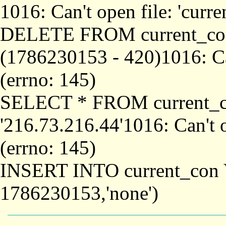
1016: Can't open file: 'curr
DELETE FROM current_co
(1786230153 - 420)1016: Can
(errno: 145)
SELECT * FROM current_
'216.73.216.44'1016: Can't o
(errno: 145)
INSERT INTO current_con 
1786230153,'none')